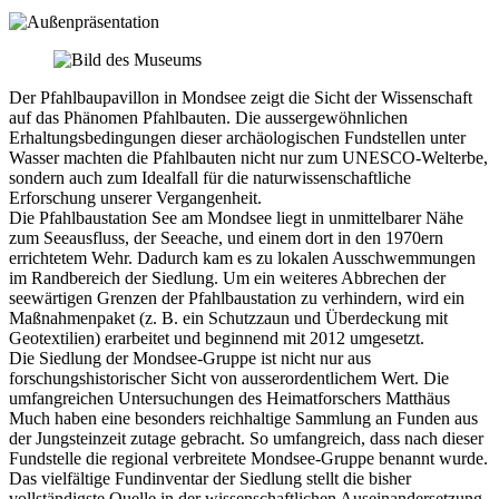
Der Pfahlbaupavillon in Mondsee zeigt die Sicht der Wissenschaft
auf das Phänomen Pfahlbauten. Die aussergewöhnlichen
Erhaltungsbedingungen dieser archäologischen Fundstellen unter
Wasser machten die Pfahlbauten nicht nur zum UNESCO-Welterbe,
sondern auch zum Idealfall für die naturwissenschaftliche
Erforschung unserer Vergangenheit.
Die Pfahlbaustation See am Mondsee liegt in unmittelbarer Nähe
zum Seeausfluss, der Seeache, und einem dort in den 1970ern
errichtetem Wehr. Dadurch kam es zu lokalen Ausschwemmungen
im Randbereich der Siedlung. Um ein weiteres Abbrechen der
seewärtigen Grenzen der Pfahlbaustation zu verhindern, wird ein
Maßnahmenpaket (z. B. ein Schutzzaun und Überdeckung mit
Geotextilien) erarbeitet und beginnend mit 2012 umgesetzt.
Die Siedlung der Mondsee-Gruppe ist nicht nur aus
forschungshistorischer Sicht von ausserordentlichem Wert. Die
umfangreichen Untersuchungen des Heimatforschers Matthäus
Much haben eine besonders reichhaltige Sammlung an Funden aus
der Jungsteinzeit zutage gebracht. So umfangreich, dass nach dieser
Fundstelle die regional verbreitete Mondsee-Gruppe benannt wurde.
Das vielfältige Fundinventar der Siedlung stellt die bisher
vollständigste Quelle in der wissenschaftlichen Auseinandersetzung