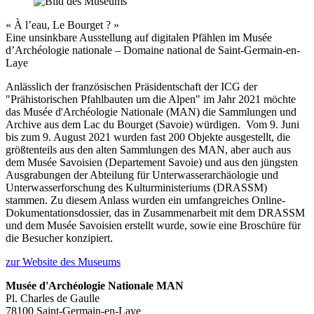
« À l’eau, Le Bourget ? »
Eine unsinkbare Ausstellung auf digitalen Pfählen im Musée
d’Archéologie nationale – Domaine national de Saint-Germain-en-
Laye
Anlässlich der französischen Präsidentschaft der ICG der
"Prähistorischen Pfahlbauten um die Alpen" im Jahr 2021 möchte
das Musée d'Archéologie Nationale (MAN) die Sammlungen und
Archive aus dem Lac du Bourget (Savoie) würdigen. Vom 9. Juni
bis zum 9. August 2021 wurden fast 200 Objekte ausgestellt, die
größtenteils aus den alten Sammlungen des MAN, aber auch aus
dem Musée Savoisien (Departement Savoie) und aus den jüngsten
Ausgrabungen der Abteilung für Unterwasserarchäologie und
Unterwasserforschung des Kulturministeriums (DRASSM)
stammen. Zu diesem Anlass wurden ein umfangreiches Online-
Dokumentationsdossier, das in Zusammenarbeit mit dem DRASSM
und dem Musée Savoisien erstellt wurde, sowie eine Broschüre für
die Besucher konzipiert.
zur Website des Museums
Musée d'Archéologie Nationale MAN
Pl. Charles de Gaulle
78100 Saint-Germain-en-Laye